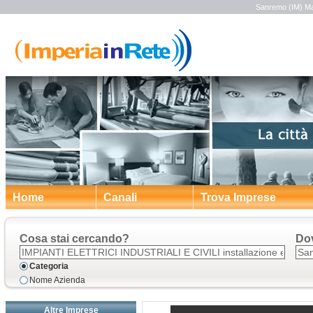
Sanremo (IM) Man
Home
Canali
Trova Imprese
Cosa stai cercando?
Do
Categoria
Nome Azienda
Altre Imprese