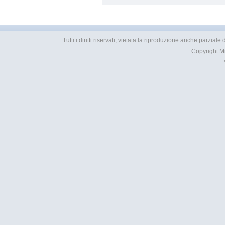
Tutti i diritti riservati, vietata la riproduzione anche parzial
Copyright
M