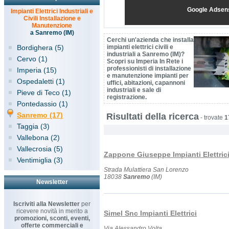
Google Adsen
Impianti Elettrici Industriali e
Civili Installazione e
Manutenzione
a Sanremo (IM)
Cerchi un'azienda che installa
Bordighera (5)
impianti elettrici civili e
industriali a Sanremo (IM)?
Cervo (1)
Scopri su Imperia In Rete i
professionisti di installazione
Imperia (15)
e manutenzione impianti per
Ospedaletti (1)
uffici, abitazioni, capannoni
industriali e sale di
Pieve di Teco (1)
registrazione.
Pontedassio (1)
Sanremo (17)
Risultati della ricerca
-
trovate
1
Taggia (3)
Vallebona (2)
Vallecrosia (5)
Zappone Giuseppe Impianti Elettric
Ventimiglia (3)
Strada Mulattiera San Lorenzo
18038
Sanremo
(IM)
Newsletter
Iscriviti alla Newsletter
per
ricevere novità in merito a
Simel Snc Impianti Elettrici
promozioni, sconti, eventi,
offerte commerciali e
Via Alessandro Volta