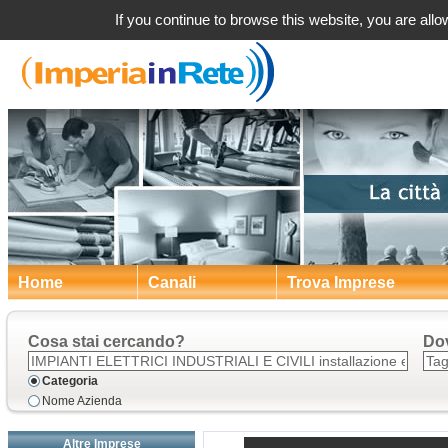
Taggia (IM) Man
If you continue to browse this website, you are allow
Home
Canali
Trova Imprese
Cosa stai cercando?
Do
Categoria
Nome Azienda
Altre Imprese