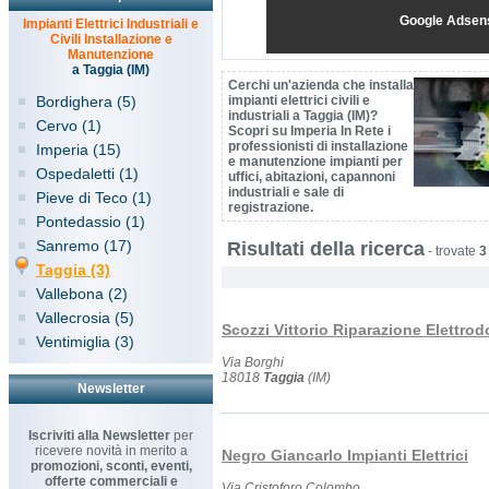
Google Adsen
Impianti Elettrici Industriali e
Civili Installazione e
Manutenzione
a Taggia (IM)
Cerchi un'azienda che installa
Bordighera (5)
impianti elettrici civili e
industriali a Taggia (IM)?
Cervo (1)
Scopri su Imperia In Rete i
professionisti di installazione
Imperia (15)
e manutenzione impianti per
Ospedaletti (1)
uffici, abitazioni, capannoni
industriali e sale di
Pieve di Teco (1)
registrazione.
Pontedassio (1)
Sanremo (17)
Risultati della ricerca
-
trovate
3
Taggia (3)
Vallebona (2)
Vallecrosia (5)
Scozzi Vittorio Riparazione Elettrod
Ventimiglia (3)
Via Borghi
18018
Taggia
(IM)
Newsletter
Iscriviti alla Newsletter
per
ricevere novità in merito a
Negro Giancarlo Impianti Elettrici
promozioni, sconti, eventi,
offerte commerciali e
Via Cristoforo Colombo