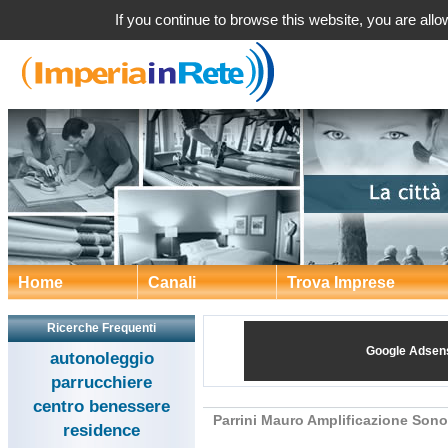
Parrini Mauro Amplificazione Sonora a Sanremo, Imperia
If you continue to browse this website, you are allow
Home
Canali
Trova Imprese
Ricerche Frequenti
Google Adsen
autonoleggio
parrucchiere
centro benessere
Parrini Mauro Amplificazione Sono
residence