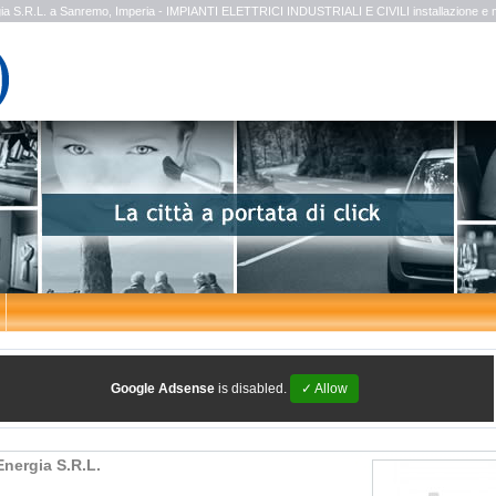
a S.R.L. a Sanremo, Imperia - IMPIANTI ELETTRICI INDUSTRIALI E CIVILI installazione e
Google Adsense
is disabled.
✓ Allow
nergia S.R.L.