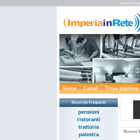
Nuova Energi
Home
Canali
Trova Imprese
Ricerche Frequenti
pensioni
ristoranti
trattoria
Nuova E
palestra