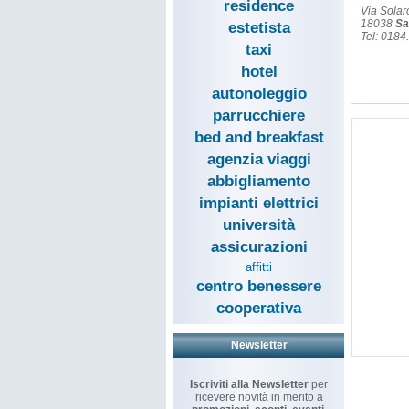
residence
Via Solar
18038
Sa
estetista
Tel: 018
taxi
hotel
autonoleggio
parrucchiere
bed and breakfast
agenzia viaggi
abbigliamento
impianti elettrici
università
assicurazioni
affitti
centro benessere
cooperativa
Newsletter
Iscriviti alla Newsletter
per
ricevere novità in merito a