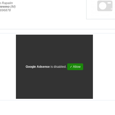
o Rapalin
nremo
(IM)
4.696878
Google Adsense
is disabled.
✓ Allow