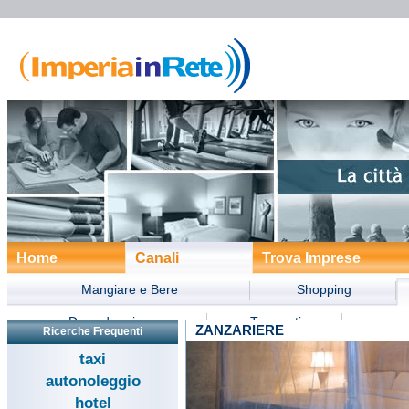
Home
Canali
Trova Imprese
Mangiare e Bere
Shopping
Dove dormire
Trasporti
ZANZARIERE
Ricerche Frequenti
Divertimento
Turismo
Form
taxi
autonoleggio
hotel