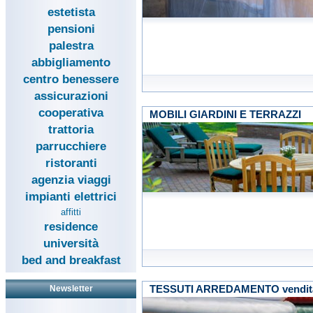
estetista
pensioni
palestra
abbigliamento
centro benessere
assicurazioni
cooperativa
MOBILI GIARDINI E TERRAZZI
trattoria
parrucchiere
ristoranti
agenzia viaggi
impianti elettrici
affitti
residence
università
bed and breakfast
TESSUTI ARREDAMENTO vendita a
Newsletter