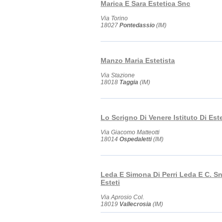
Marica E Sara Estetica Snc
Via Torino
18027
Pontedassio
(IM)
Manzo Maria Estetista
Via Stazione
18018
Taggia
(IM)
Lo Scrigno Di Venere Istituto Di Est
Via Giacomo Matteotti
18014
Ospedaletti
(IM)
Leda E Simona Di Perri Leda E C. S
Esteti
Via Aprosio Col.
18019
Vallecrosia
(IM)