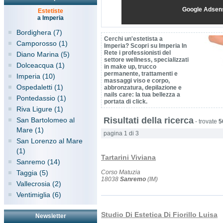
Google Adsen
Estetiste
a Imperia
Bordighera (7)
Cerchi un'estetista a
Camporosso (1)
Imperia? Scopri su Imperia In
Rete i professionisti del
Diano Marina (5)
settore wellness, specializzati
Dolceacqua (1)
in make up, trucco
permanente, trattamenti e
Imperia (10)
massaggi viso e corpo,
Ospedaletti (1)
abbronzatura, depilazione e
nails care: la tua bellezza a
Pontedassio (1)
portata di click.
Riva Ligure (1)
Risultati della ricerca
San Bartolomeo al
-
trovate
5
Mare (1)
pagina 1 di 3
San Lorenzo al Mare
(1)
Tartarini Viviana
Sanremo (14)
Taggia (5)
Corso Matuzia
18038
Sanremo
(IM)
Vallecrosia (2)
Ventimiglia (6)
Studio Di Estetica Di Fiorillo Luisa
Newsletter