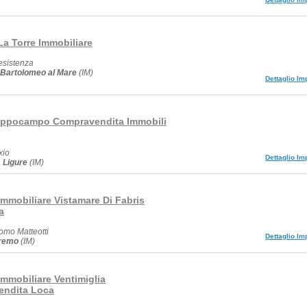
La Torre Immobiliare
esistenza
Bartolomeo al Mare
(IM)
Dettaglio Im
Ippocampo Compravendita Immobili
xio
Dettaglio Im
 Ligure
(IM)
Immobiliare Vistamare Di Fabris
a
omo Matteotti
Dettaglio Im
remo
(IM)
mmobiliare Ventimiglia
endita Loca