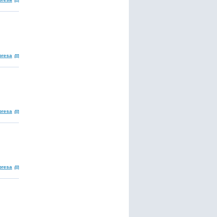
presa
presa
presa