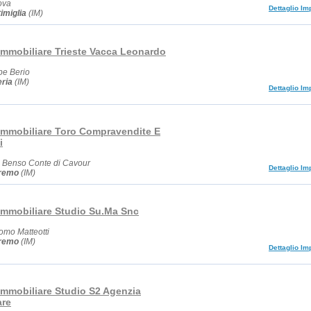
ova
Dettaglio Im
imiglia
(IM)
Immobiliare Trieste Vacca Leonardo
pe Berio
ria
(IM)
Dettaglio Im
Immobiliare Toro Compravendite E
i
o Benso Conte di Cavour
Dettaglio Im
remo
(IM)
Immobiliare Studio Su.Ma Snc
omo Matteotti
remo
(IM)
Dettaglio Im
Immobiliare Studio S2 Agenzia
are