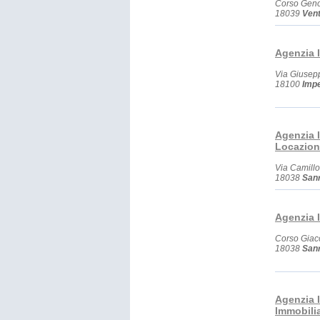
Corso Gen
18039
Vent
Agenzia 
Via Giusep
18100
Impe
Agenzia 
Locazion
Via Camill
18038
San
Agenzia 
Corso Giac
18038
San
Agenzia 
Immobili