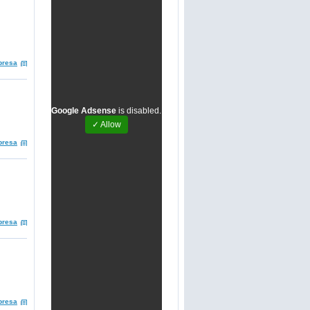
presa
Google Adsense
is disabled.
✓ Allow
presa
presa
presa