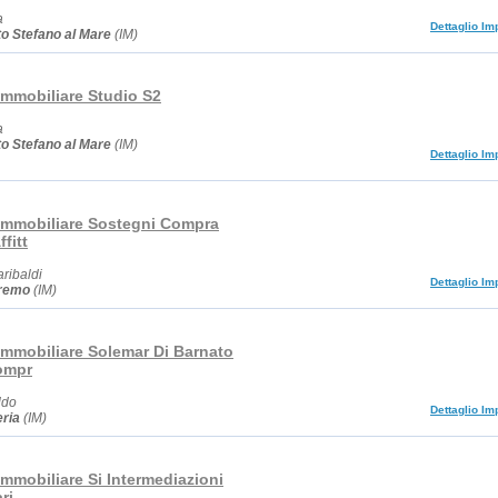
a
Dettaglio Im
o Stefano al Mare
(IM)
Immobiliare Studio S2
a
o Stefano al Mare
(IM)
Dettaglio Im
Immobiliare Sostegni Compra
fitt
ribaldi
Dettaglio Im
remo
(IM)
Immobiliare Solemar Di Barnato
ompr
ldo
Dettaglio Im
ria
(IM)
mmobiliare Si Intermediazioni
ri