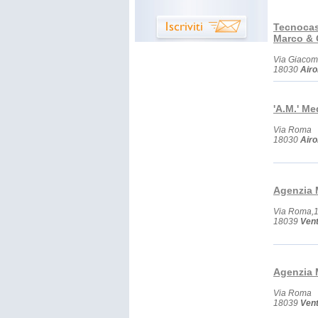
Tecnocas
Marco & 
Via Giacomo
18030
Airo
'A.M.' Me
Via Roma
18030
Airo
Agenzia 
Via Roma,
18039
Vent
Agenzia 
Via Roma
18039
Vent