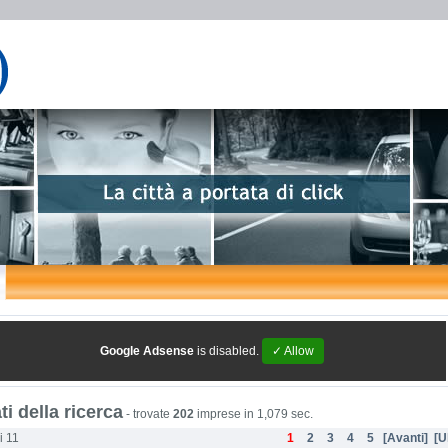
Google Adsense
is disabled.
✓ Allow
ti della ricerca
-
trovate
202
imprese in 1,079 sec.
i 11
1
2
3
4
5
[Avanti]
[U