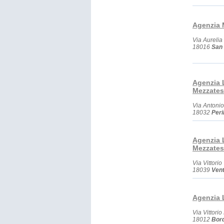
Agenzia M
Via Aurelia
18016
San 
Agenzia L
Mezzates
Via Antoni
18032
Peri
Agenzia L
Mezzates
Via Vittori
18039
Vent
Agenzia 
Via Vittori
18012
Bor