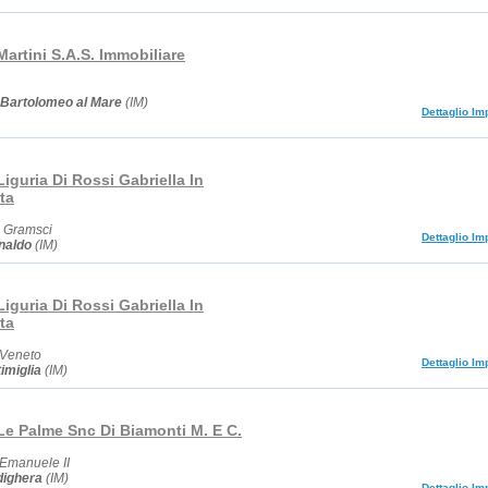
artini S.A.S. Immobiliare
Bartolomeo al Mare
(IM)
Dettaglio Im
iguria Di Rossi Gabriella In
ta
o Gramsci
Dettaglio Im
naldo
(IM)
iguria Di Rossi Gabriella In
ta
o Veneto
Dettaglio Im
imiglia
(IM)
Le Palme Snc Di Biamonti M. E C.
o Emanuele II
dighera
(IM)
Dettaglio Im