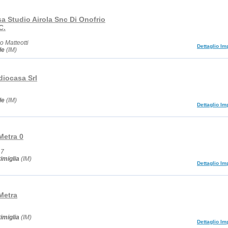
a Studio Airola Snc Di Onofrio
C.
 Matteotti
Dettaglio Im
le
(IM)
diocasa Srl
le
(IM)
Dettaglio Im
Metra 0
17
imiglia
(IM)
Dettaglio Im
Metra
imiglia
(IM)
Dettaglio Im