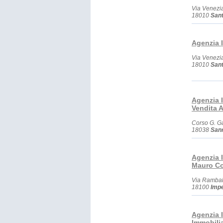
Via Venezi
18010
Sant
Agenzia 
Via Venezi
18010
Sant
Agenzia 
Vendita Af
Corso G. Ga
18038
San
Agenzia 
Mauro C
Via Ramba
18100
Impe
Agenzia I
Immobilia