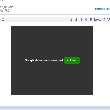
o Queirolo
Dettaglio Im
gia
(IM)
i 11
1
2
3
4
5
[Avanti]
[U
Google Adsense
is disabled.
✓ Allow