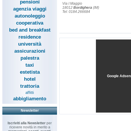
pensioni
Via I Maggio
18012
Bordighera
(IM)
agenzia viaggi
Tel: 0184.266684
autonoleggio
cooperativa
bed and breakfast
residence
università
assicurazioni
palestra
taxi
estetista
Google Adsen
hotel
trattoria
affitti
abbigliamento
Newsletter
Iscriviti alla Newsletter
per
ricevere novità in merito a