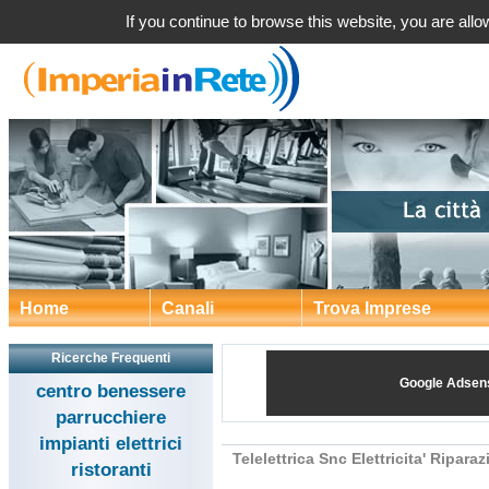
Telelettrica Snc Elettricita' Riparazione Videohif a Bordigher
If you continue to browse this website, you are allow
Home
Canali
Trova Imprese
Ricerche Frequenti
Google Adsen
centro benessere
parrucchiere
impianti elettrici
Telelettrica Snc Elettricita' Ripara
ristoranti