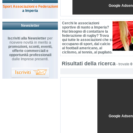
Google Adsen
Sport Associazioni e Federazioni
a Imperia
Cerchi le associazioni
Newsletter
sportive di nuoto a Imperia?
Hai bisogno di contattare la
federazione di rugby? Trova
Iscriviti alla Newsletter
per
qui tutte le associazioni che si
ricevere novità in merito a
occupano di sport, dal calcio
promozioni, sconti, eventi,
al football americano, al
offerte commerciali e
ciclismo, al tennis, al pugilato.
opportunità professionali
dalle Imprese presenti.
Risultati della ricerca
-
trovate
0
Google Adsen