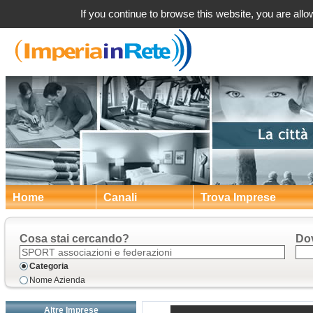
a Imperia Fed
If you continue to browse this website, you are allow
Home
Canali
Trova Imprese
Cosa stai cercando?
Do
Categoria
Nome Azienda
Altre Imprese