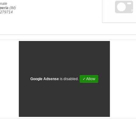
onale
peria
(IM)
3.279714
Google Adsense
is disabled.
✓ Allow