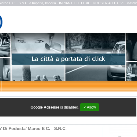
Marco E C. - S.N.C. a Imperia, Imperia - IMPIANTI ELETTRICI INDUSTRIALI E CIVILI instal
Google Adsense
is disabled.
✓ Allow
' Di Podesta' Marco E C. - S.N.C.