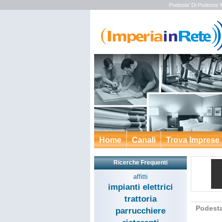
Podesta' Di Podesta' 
Home
Canali
Trova Imprese
Ricerche Frequenti
affitti
impianti elettrici
trattoria
Podesta
parrucchiere