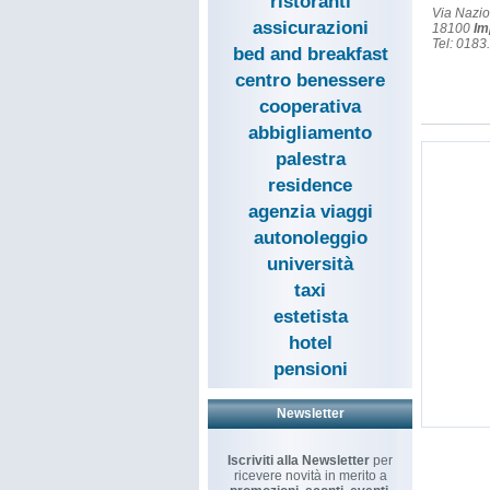
ristoranti
Via Nazi
assicurazioni
18100
Im
Tel: 018
bed and breakfast
centro benessere
cooperativa
abbigliamento
palestra
residence
agenzia viaggi
autonoleggio
università
taxi
estetista
hotel
pensioni
Newsletter
Iscriviti alla Newsletter
per
ricevere novità in merito a